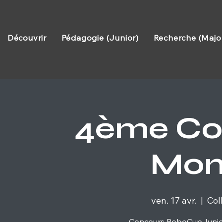
Découvrir
Pédagogie (Junior)
Recherche (Majo
4ème Co
Mont
ven. 17 avr.
  |  
Col
Concours RoboCupJunior