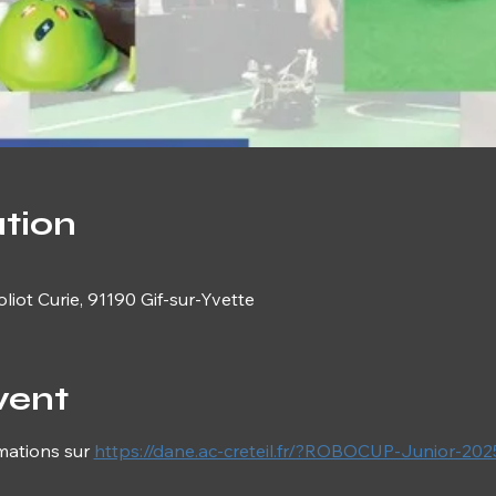
tion
liot Curie, 91190 Gif-sur-Yvette
vent
mations sur 
https://dane.ac-creteil.fr/?ROBOCUP-Junior-20