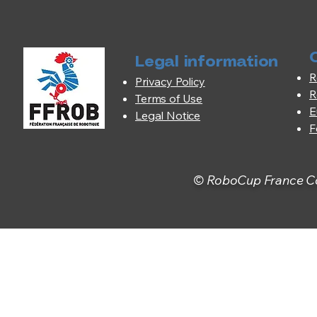
Legal information
R
Privacy Policy
R
Terms of Use
E
Legal Notice
F
© RoboCup France Com