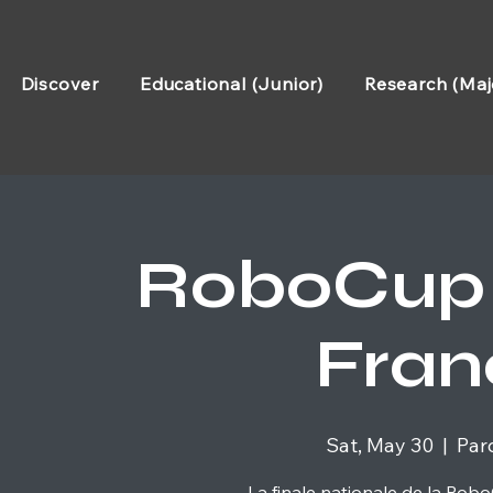
Discover
Educational (Junior)
Research (Maj
RoboCup 
Fran
Sat, May 30
  |  
Par
La finale nationale de la Rob