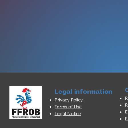
Legal information
R
Privacy Policy
R
Terms of Use
E
Legal Notice
F