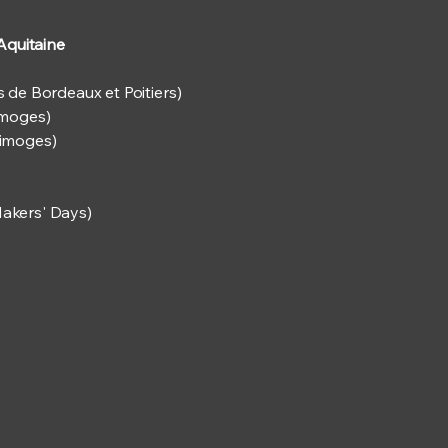
Aquitaine
 de Bordeaux et Poitiers)
imoges)
imoges)
akers' Days)