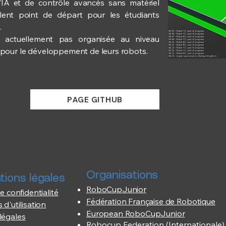
IA et de contrôle avancés sans matériel
llent point de départ pour les étudiants
.
t actuellement pas organisée au niveau
ile pour le développement de leurs robots.
PAGE GITHUB
Organisations
tions légales
RoboCupJunior
e confidentialité
Fédération Française de Robotique
 d'utilisation
European RoboCupJunior
légales
Robocup Federation (Internationale)