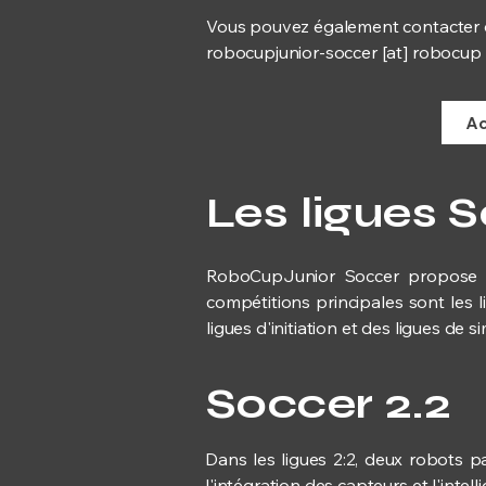
Vous pouvez également contacter dir
robocupjunior-soccer [at] robocup 
Ac
Les ligues 
RoboCupJunior Soccer propose pl
compétitions principales sont les 
ligues d'initiation et des ligues de
Soccer 2.2
Dans les ligues 2:2, deux robots p
l'intégration des capteurs et l'intellig