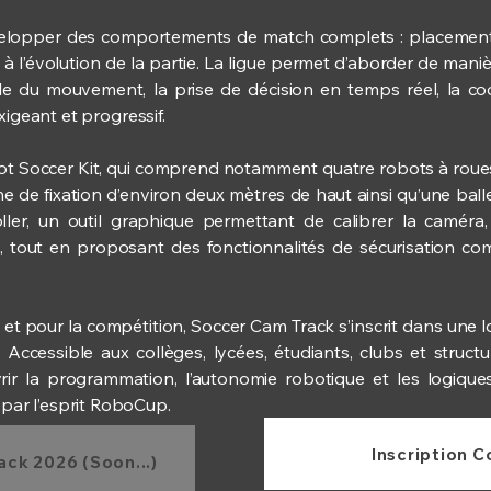
évelopper des comportements de match complets : placement,
 à l’évolution de la partie. La ligue permet d’aborder de mani
le du mouvement, la prise de décision en temps réel, la coo
xigeant et progressif.
ot Soccer Kit, qui comprend notamment quatre robots à roues 
 de fixation d’environ deux mètres de haut ainsi qu’une bal
ler, un outil graphique permettant de calibrer la caméra, 
, tout en proposant des fonctionnalités de sécurisation co
 et pour la compétition, Soccer Cam Track s’inscrit dans une 
 Accessible aux collèges, lycées, étudiants, clubs et structu
ir la programmation, l’autonomie robotique et les logique
r l’esprit RoboCup.​​
Inscription 
ck 2026 (Soon...)