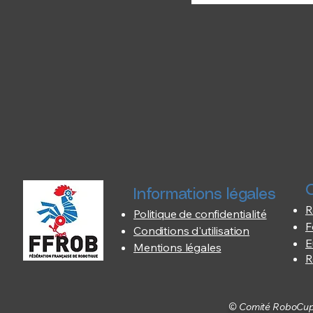
O
Informations légales
R
Politique de confidentialité
F
Conditions d'utilisation
E
Mentions légales
R
© Comité RoboCup F